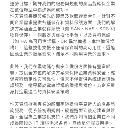
運營目標，期許我們的服務與規劃的產品能確保企業
在數位轉型中穩步邁向成功。
惟天資訊長期與領先的硬體及軟體廠商合作，針對不
同企業需求提供各種儲存和資料保護方案。我們的解
決方案涵蓋企業儲存系統（如 SAN、NAS、SDS 和
物件儲存），伺服器與虛擬化平台，以及資料保護
（如 HA 高可用性架構、DR 異地備援、本地備份架
構）。這些技術支援不僅確保資料的高可用性，還能
因應企業的擴展需求，滿足不同應用場景的需求。
此外，我們在雲端儲存與安全備份方面擁有豐富經
驗，提供全方位的解決方案來保障企業資料安全，確
保資料穩定性與可靠性，惟天不僅提供系統建置與維
護服務，還專精於雲端架構的備援與備份，為企業量
身打造最適合的資料安全策略。
惟天資訊擁有專業的顧問團隊提供平易近人的產品諮
詢服務，從系統初期規劃、硬體選型到後期建置與維
護，全程為企業提供支持，我們深知每個企業在不同
成長階段的 IT 環境需求各異，無論是伺服器架構、