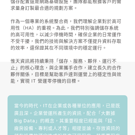
儲存配置還是網路基礎設施，團隊都能根據客戶的需
求量身訂製最合適的規劃方案。
作為一個專業的系統整合商，我們理解企業對於高可
用性（HA）的重視。為此，我們特別強調儲存系統
的高可用性，以減少停機時間，確保企業的日常運作
不受干擾，我們的技術與解決方案不僅提升資料存取
的效率，還保證其在不同環境中的穩定運行。
惟天資訊將持續秉持「儲存、服務、夥伴、運行不
止」的核心理念，與企業攜手合作，建立長久的合作
夥伴關係，目標是幫助客戶達到運營上的穩定性與效
能，實現 IT 營運零停機的目標。
當今的時代，IT在企業或各種單位的應用，已是既
廣且深。企業營運所產生的資訊，配合「大數據
Big Data」的概念，其重要程度已經能與「錢、
廠房設備、專利或人才等」相提並論。存放資訊的