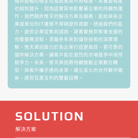
儲存設備的穩定性或說是高可用程度，其重要程度
也相對提升，因為這實質地影響著企業的持續性運
作。我們期許惟天的解決方案及服務，能給與各企
業或單位的IT運營不停頓提供貢獻，透過我們的能
力，提供企業從售前諮詢、建置實施到售後支援的
完整服務流程。憑藉多年來對儲存技術的深厚理
解，惟天資訊致力於為企業打造更高效、更可靠的
儲存解決方案，讓客戶能在激烈的市場競爭中保持
競爭力。未來，惟天資訊將持續推動企業數位轉
型，與客戶攜手邁向未來，建立長久的合作夥伴關
係，達到互惠互利的雙贏目標。
SOLUTION
解決方案