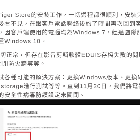
Tiger Store
的安裝工作，一切過程都很順利，安裝
後看不見，在跟客戶電話聯絡後約了時間再次回到
，因客戶端使用的電腦均為
Windows 7
，經過團隊
至
Windows 10
。
切正常，但存在影音剪輯軟體
EDUIS
存檔失敗的問
關閉防火牆等等。
試各種可能的解決方案：更換
Windows
版本、更換
台
storage
進行測試等等。直到
11
月
20
日，我們將電
的安全性病毒防護設定未關閉。