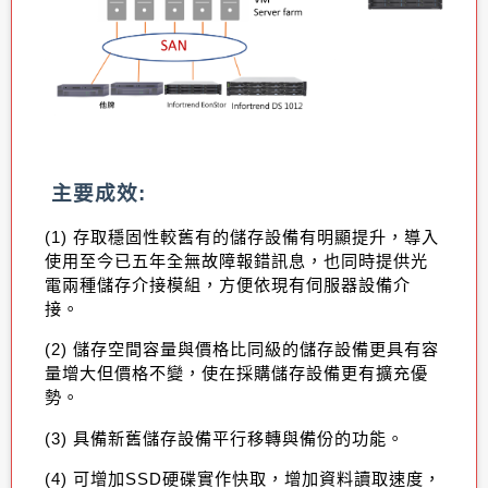
主要成效
:
(
1
)
存取穩固性較舊有的儲存設備有明顯提升
，
導入
使用至今已五年全無故障報錯訊息
，
也同時提供光
電兩種儲存介接模組
，
方便依現有伺服器設備介
接
。
(2)
儲存空間容量與價格比同級的儲存設備更具有容
量增大但價格不變
，
使在採購儲存設備更有擴充優
勢
。
(3)
具備新舊儲存設備平行移轉與備份的功能。
(4)
可增加
SSD
硬碟實作快取
，
增加資料讀取速度
，