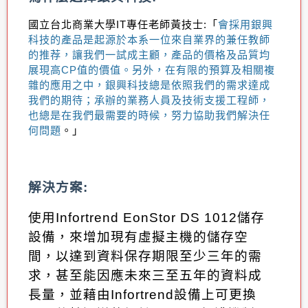
國立台北商業大學
IT
專任老師黃技士
:
「
會採用銀興
科技的產品是起源於本系一位來自業界的兼任教師
的推荐，讓我們一試成主顧，產品的價格及品質均
展現高
CP
值的價值。另外，在有限的預算及相關複
雜的應用之中，銀興科技總是依照我們的需求達成
我們的期待；承辦的業務人員及技術支援工程師，
也總是在我們最需要的時候，努力協助我們解決任
何問題
。」
解決方案
:
使用
Infortrend EonStor DS 1012
儲存
設備，來增加現有虛擬主機的儲存空
間，以達到資料保存期限至少三年的需
求，甚至能因應未來三至五年的資料成
長量，並藉由
Infortrend
設備上可更換