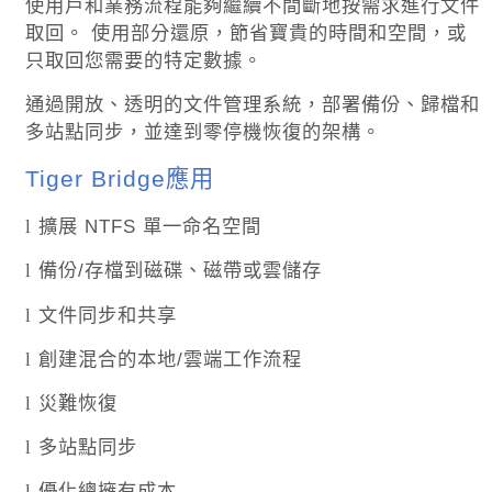
使用戶和業務流程能夠繼續不間斷地按需求進行文件
取回。 使用部分還原，節省寶貴的時間和空間，或
只取回您需要的特定數據。
通過開放、透明的文件管理系統，部署備份、歸檔和
多站點同步，並達到零停機恢復的架構。
Tiger Bridge
應用
擴展
NTFS
單一命名空間
l
備份
/
存檔到磁碟、磁帶或雲儲存
l
文件同步和共享
l
創建混合的本地
/
雲端工作流程
l
災難恢復
l
多站點同步
l
優化總擁有成本
l