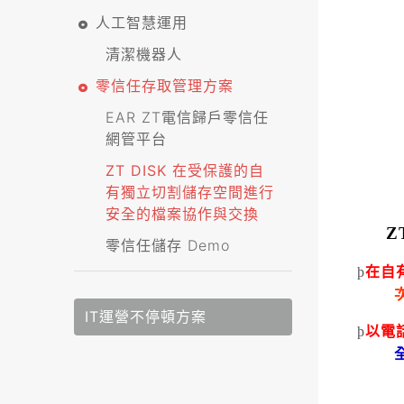
人工智慧運用
清潔機器人
零信任存取管理方案
EAR ZT電信歸戶零信任
網管平台
ZT DISK 在受保護的自
有獨立切割儲存空間進行
安全的檔案協作與交換
Z
零信任儲存 Demo
þ
在自
IT運營不停頓方案
þ
以電