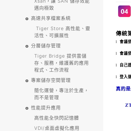
Xsan，讓 SAN 儲存效能
邁向極致
高速共享檔案系統
Tiger Store 高性能、靈
傳統
活性、可擴展性
會議
l
分層儲存管理
會議
l
Tiger Bridge 提供雲儲
存、服務，維護舊的應用
自己
l
程式、工作流程
登入
l
專案儲存空間管理
真的
簡化運營，專注於生產，
而不是管理
Z
性能提升應用
高性能全快閃記憶體
VDI/桌面虛擬化應用