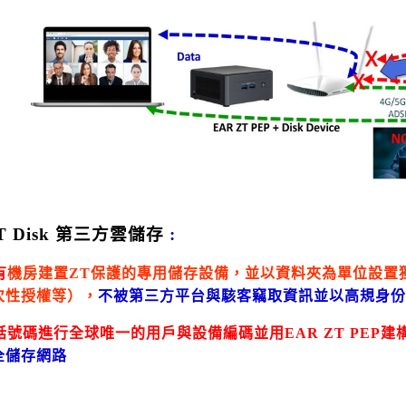
T Disk 第三方雲儲存
:
有
機房建置
ZT
保護的專用儲存設備，並以資料夾為單位設置
次性授權等），
不被第三方平台與駭客竊取資訊並以高規身
話號碼進行全球唯一的用戶與設備編碼並用
EAR
ZT
PEP
建
全儲存網路