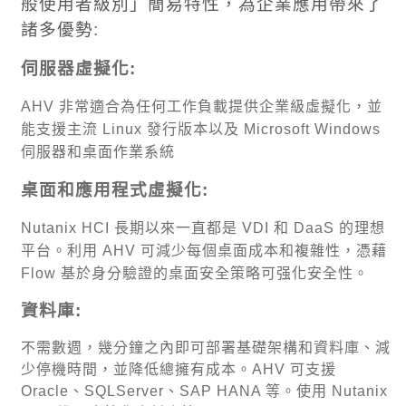
般使用者級別」簡易特性，為企業應用帶來了
諸多優勢
:
伺服器虛擬化
:
AHV
非常適合為任何工作負載提供企業級虛擬化，並
能支援主流
Linux
發行版本以及
Microsoft Windows
伺服器和桌面作業系統
桌面和應用程式虛擬化
:
Nutanix HCI
長期以來一直都是
VDI
和
DaaS
的理想
平台。利用
AHV
可減少每個桌面成本和複雜性，憑藉
Flow
基於身分驗證的桌面安全策略可强化安全性。
資料庫
:
不需數週，幾分鐘之內即可部署基礎架構和資料庫、減
少停機時間，並降低總擁有成本。
AHV
可支援
Oracle
、
SQLServer
、
SAP HANA
等。使用
Nutanix