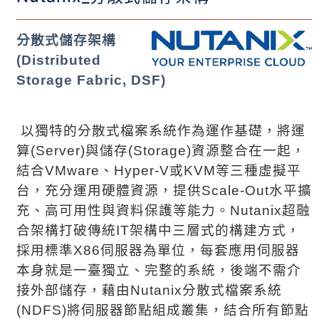
分散式儲存架構
(Distributed
Storage Fabric, DSF)
以獨特的分散式檔案系統作為運作基礎，將運
算
(Server)
與儲存
(Storage)
資源整合在一起，
結合
VMware
、
Hyper-V
或
KVM
等三種虛擬平
台，充分運用硬體資源，提供
Scale-Out
水平擴
充、高可用性與資料保護等能力。
Nutanix
超融
合架構打破傳統
IT
架構中三層式的構建方式，
採用標準
X86
伺服器為單位，每套應用伺服器
本身就是一臺獨立、完整的系統，後端不需介
接外部儲存，藉由
Nutanix
分散式檔案系統
(NDFS)
將伺服器節點組成叢集，結合所有節點