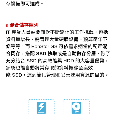
存設備即可達成。
ü
混合儲存陣列
IT
專業人員需要面對不斷變化的工作挑戰，包括
資料量增長、需管理大量硬體設備、預算逐年下
修等等，而
EonStor GS
可依需求適當的配置
混
合閃
存
，搭配
SSD
快取
或是
自動儲存分層
，除了
充分結合
SSD
的高效能與
HDD
的大容量優勢，
系統也能自動將常存取的資料搬移至高效
能
SSD
，達到簡化管理和妥善運用資源的目的。