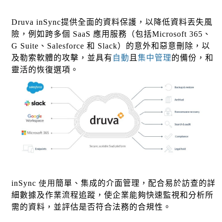
Druva inSync
提供全面的資料保護，以降低資料丟失風
險，例如跨多個
SaaS
應用服務（包括
Microsoft 365
、
G Suite
、
Salesforce
和
Slack
）的意外和惡意刪除，以
及勒索軟體的攻擊，並具有
自動
且
集中管理
的備份，和
靈活的恢復選項。
inSync 使用
簡單、集成的介面管理，配合易於訪查的詳
細數據及作業流程追蹤，使
企業
能夠快速監視和分析所
需的資料，並評估是否符合法務的合規性。