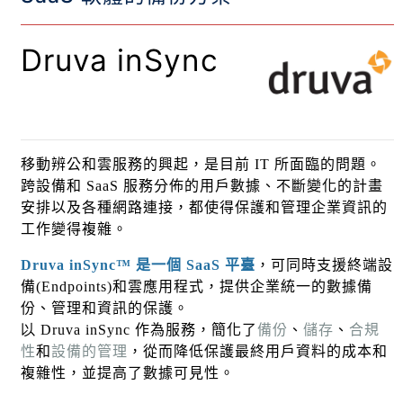
Druva
inSyn
c
移動辨公和雲服務的興起，是目前
IT
所面臨的問題。
跨設備和
SaaS
服務分佈的用戶數據、不斷變化的計畫
安排以及各種網路連接
，
都使得保護和管理企業資訊的
工作變得複雜。
Druva inSync™
是一個
SaaS
平臺
，可同時支援
終
端設
備
(Endpoints)
和雲應用程式，提供企業統一的數據備
份、管理和資訊的保護。
以 Druva inSync
作為服務，簡化了
備份
、
儲存
、
合規
性
和
設備的管理
，從而降低保護最終用戶資料的成本和
複雜性，並提高了數據可見性。