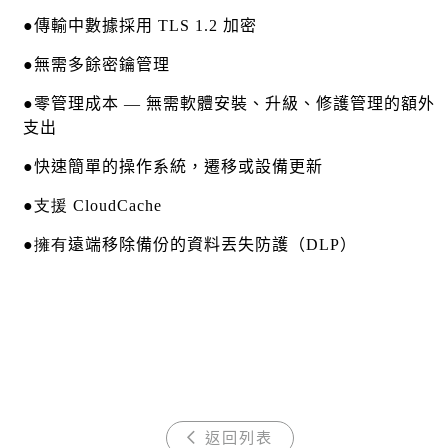
●
傳輸中數據採用
TLS 1.2
加密
●
無需多餘密鑰管理
●
零管理成本
—
無需軟體安裝、升級、修護管理的額外
支出
●
快速簡單的操作系統，遷移或
設備更新
●支援
CloudCache
●擁有
遠端移除備份的資料丟失防護（
DLP
）
返回列表