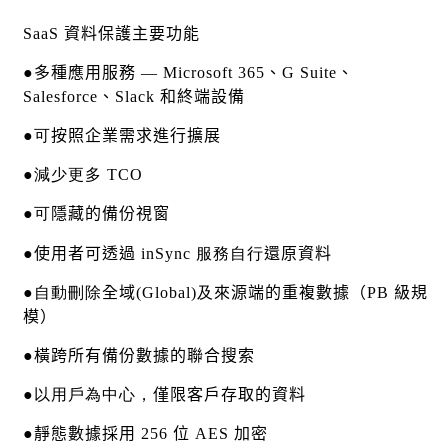
SaaS
資料保護
主要功能
●
多種應用服務
— Microsoft 365
、
G Suite
、
Salesforce
、
Slack
和終端設備
●可
按照企業需求進行擴展
●減少更多 TCO
●可
隱藏的備份視窗
●
使用者可透過
inSync 服務自行
還原資料
●自動刪除
全域
(Global)及
來源端的
重複數據（
PB
級規
模）
●
橫跨所有備份數據的聯合搜索
●以用戶為中心，
僅限客戶存取的資料
●
靜態數據採用
256
位
AES
加密